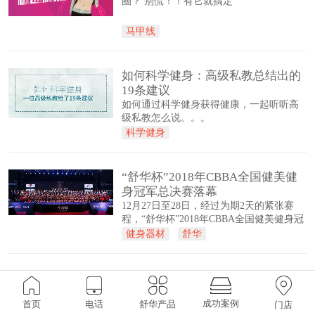
圈？ 别慌！！有它就搞定
马甲线
如何科学健身：高级私教总结出的
19条建议
如何通过科学健身获得健康，一起听听高
级私教怎么说。。。
科学健身
“舒华杯”2018年CBBA全国健美健
身冠军总决赛落幕
12月27日至28日，经过为期2天的紧张赛
程，“舒华杯”2018年CBBA全国健美健身冠
军总决赛在中国体育城市晋江成功举办。
健身器材
舒华
冠军齐聚！“舒华杯”2018年CBBA
全国健美健身冠军总决赛
成功案例
首页
电话
舒华产品
门店
12月27日—28日在体育城市——福建晋江