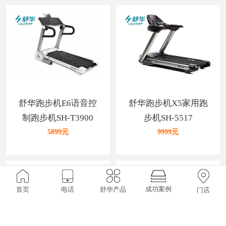
舒华跑步机E6语音控
舒华跑步机X5家用跑
制跑步机SH-T3900
步机SH-5517
5899元
9999元
成功案例
首页
电话
舒华产品
门店